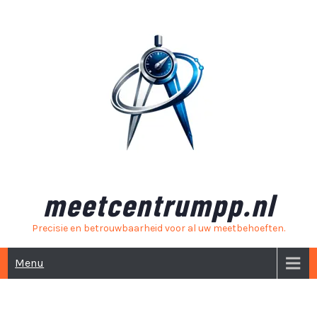
Skip
to
content
meetcentrumpp.nl
Precisie en betrouwbaarheid voor al uw meetbehoeften.
Menu