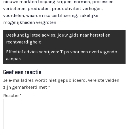
nieuwe markten toegang krijgen
,
normen
,
processen
verbeteren
,
producten
,
productiviteit verhogen
,
voordelen
,
waarom iso certificering
,
zakelijke
mogelijkheden vergroten
Bericht
Deskundig letseladvies: jouw gids naar herstel en
navigatie
rechtvaardigheid
Effectief advies schrijven: Tips voor een overtuigende
aanpak
Geef een reactie
Je e-mailadres wordt niet gepubliceerd.
Vereiste velden
zijn gemarkeerd met
*
Reactie
*