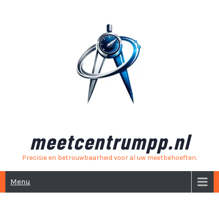
Skip
to
content
meetcentrumpp.nl
Precisie en betrouwbaarheid voor al uw meetbehoeften.
Menu