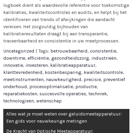
logboek dient als waardevolle referentie voor toekomstige
kalibraties, kwaliteitscontroles en audits, en helpt bij het
identificeren van trends of afwijkingen die aandacht
vereisen. Het zorgvuldig bijhouden van
kalibratieresultaten draagt bij aan transparantie,
traceerbaarheid en consistentie in uw meetprocessen.
Uncategorized
| Tags:
betrouwbaarheid
,
consistentie
,
downtime
,
efficiëntie
,
gezondheidszorg
,
industrieën
,
innovatie
,
investeren
,
kalibratieapparatuur
,
klanttevredenheid
,
kostenbesparing
,
kwaliteitscontrole
,
meetinstrumenten
,
nauwkeurigheid
,
precisie
,
preventief
onderhoud
,
procesoptimalisatie
,
productie
,
reparatiekosten
,
succesvolle operaties
,
techniek
,
technologieën
,
wetenschap
Bericht
Alles wat je moet weten over geluidsmeetapparatuur:
navigatie
Een gids voor nauwkeurige metingen
De Kracht van Optische Meetapparatuur: