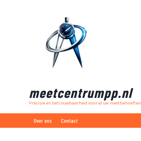
Skip
to
content
meetcentrumpp.nl
Precisie en betrouwbaarheid voor al uw meetbehoeften
Over ons
Contact