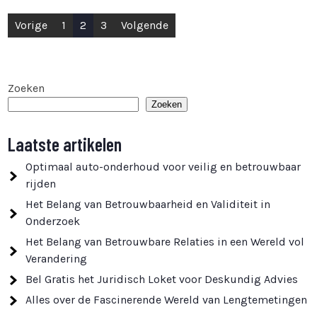
Berichten
Vorige
1
2
3
Volgende
paginering
Zoeken
Zoeken
Laatste artikelen
Optimaal auto-onderhoud voor veilig en betrouwbaar
rijden
Het Belang van Betrouwbaarheid en Validiteit in
Onderzoek
Het Belang van Betrouwbare Relaties in een Wereld vol
Verandering
Bel Gratis het Juridisch Loket voor Deskundig Advies
Alles over de Fascinerende Wereld van Lengtemetingen