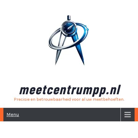
Skip
to
content
meetcentrumpp.nl
Precisie en betrouwbaarheid voor al uw meetbehoeften.
Menu